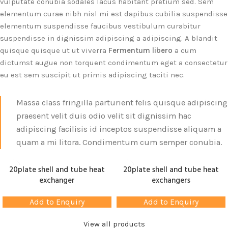
vulputate conubia sodales lacus habitant pretium sed. Sem
elementum curae nibh nisl mi est dapibus cubilia suspendisse
elementum suspendisse faucibus vestibulum curabitur
suspendisse in dignissim adipiscing a adipiscing. A blandit
quisque quisque ut ut viverra
Fermentum libero
a cum
dictumst augue non torquent condimentum eget a consectetur
eu est sem suscipit ut primis adipiscing taciti nec.
Massa class fringilla parturient felis quisque adipiscing
praesent velit duis odio velit sit dignissim hac
adipiscing facilisis id inceptos suspendisse aliquam a
quam a mi litora. Condimentum cum semper conubia.
20plate shell and tube heat
20plate shell and tube heat
exchanger
exchangers
Add to Enquiry
Add to Enquiry
View all products